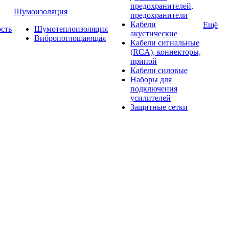
предохранителей,
Шумоизоляция
предохранители
Кабели
Ещё
ость
Шумотеплоизоляция
акустические
Вибропоглощающая
Кабели сигнальные
(RCA), коннекторы,
припой
Кабели силовые
Наборы для
подключения
усилителей
Защитные сетки