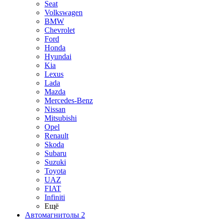
Seat
Volkswagen
BMW
Chevrolet
Ford
Honda
Hyundai
Kia
Lexus
Lada
Mazda
Mercedes-Benz
Nissan
Mitsubishi
Opel
Renault
Skoda
Subaru
Suzuki
Toyota
UAZ
FIAT
Infiniti
Ещё
Автомагнитолы 2