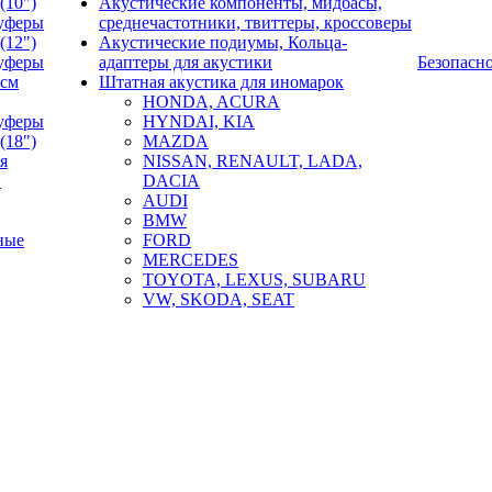
(10")
Акустические компоненты, мидбасы,
уферы
среднечастотники, твиттеры, кроссоверы
(12")
Акустические подиумы, Кольца-
уферы
адаптеры для акустики
Безопасн
0см
Штатная акустика для иномарок
HONDA, ACURA
уферы
HYNDAI, KIA
(18")
MAZDA
я
NISSAN, RENAULT, LADA,
в
DACIA
AUDI
BMW
ные
FORD
MERCEDES
TOYOTA, LEXUS, SUBARU
VW, SKODA, SEAT