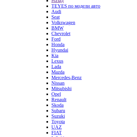
Назад
TEYES по модели авто
Audi
Seat
Volkswagen
BMW
Chevrolet
Ford
Honda
Hyundai
Kia
Lexus
Lada
Mazda
Mercedes-Benz
Nissan
Mitsubishi
Opel
Renault
Skoda
Subaru
Suzuki
Toyota
UAZ
FIAT