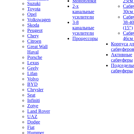
Моноблоки
25см 
Suzuki
2-х
Сабв
Toyota
канальные
30см 
Opel
усилители
Сабв
Volkswagen
3-8
38-4
Skoda
канальные
(15")
Peugeot
усилители
Сабв
Chery
Процессоры
46см 
Citroen
Корпуса дл
Great Wall
сабвуферо
Haval
Активные
Porsche
сабвуферы
Lexus
Подседель
Geely
сабвуферы
Lifan
Volvo
BYD
Chrysler
Seat
Infiniti
Zotye
Land Rover
UAZ
Dodge
Fiat
Hummer