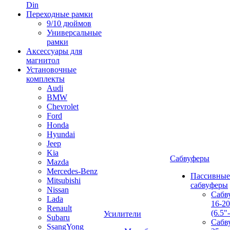
Din
Переходные рамки
9/10 дюймов
Универсальные
рамки
Аксессуары для
магнитол
Установочные
комплекты
Audi
BMW
Chevrolet
Ford
Honda
Hyundai
Jeep
Kia
Сабвуферы
Mazda
Mercedes-Benz
Пассивные
Mitsubishi
сабвуферы
Nissan
Сабв
Lada
16-2
Renault
(6.5"
Усилители
Subaru
Сабв
SsangYong