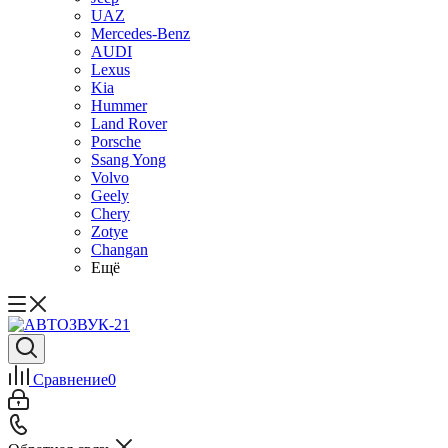
UAZ
Mercedes-Benz
AUDI
Lexus
Kia
Hummer
Land Rover
Porsche
Ssang Yong
Volvo
Geely
Chery
Zotye
Changan
Ещё
Сравнение
0