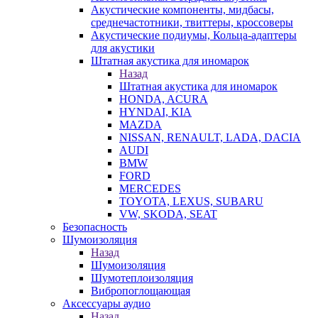
Акустические компоненты, мидбасы,
среднечастотники, твиттеры, кроссоверы
Акустические подиумы, Кольца-адаптеры
для акустики
Штатная акустика для иномарок
Назад
Штатная акустика для иномарок
HONDA, ACURA
HYNDAI, KIA
MAZDA
NISSAN, RENAULT, LADA, DACIA
AUDI
BMW
FORD
MERCEDES
TOYOTA, LEXUS, SUBARU
VW, SKODA, SEAT
Безопасность
Шумоизоляция
Назад
Шумоизоляция
Шумотеплоизоляция
Вибропоглощающая
Аксессуары аудио
Назад