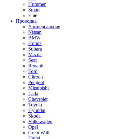
Hummer
Smart
Ещё
Проводка
Универсальная
Nissan
BMW
Honda
Subaru
Mazda
Seat
Renault
Ford
Citroen
Peugeot
Mitsubishi
Lada
Chevrolet
Toyota
Hyundai
Skoda
Volkswagen
Opel
Great Wall
Haval