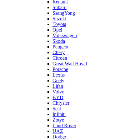
Renault
Subaru
SsangYong
Suzuki
Toyota
Opel
Volkswagen
Skoda
Peugeot
Chery
Citroen
Great Wall Haval
Porsche
Lexus
Geely
Lifan
Volvo
BYD
Chrysler
Seat
Infiniti
Zotye
Land Rover
UAZ
Dodge