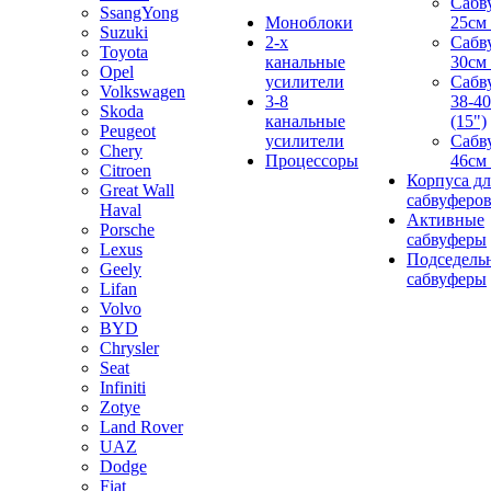
Сабв
SsangYong
Моноблоки
25см 
Suzuki
2-х
Сабв
Toyota
канальные
30см 
Opel
усилители
Сабв
Volkswagen
3-8
38-4
Skoda
канальные
(15")
Peugeot
усилители
Сабв
Chery
Процессоры
46см 
Citroen
Корпуса дл
Great Wall
сабвуферо
Haval
Активные
Porsche
сабвуферы
Lexus
Подседель
Geely
сабвуферы
Lifan
Volvo
BYD
Chrysler
Seat
Infiniti
Zotye
Land Rover
UAZ
Dodge
Fiat