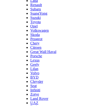
Lada
Renault
Subaru
SsangYong
Suzuki
Toyota
Opel
Volkswagen
Skoda
Peugeot
Chery
Citroen
Great Wall Haval
Porsche
Lexus
Geely
Lifan
Volvo
BYD
Chrysler
Seat
Infiniti
Zotye
Land Rover
UAZ