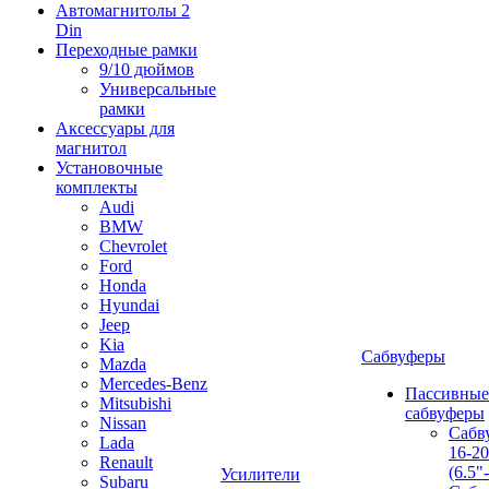
Автомагнитолы 2
Din
Переходные рамки
9/10 дюймов
Универсальные
рамки
Аксессуары для
магнитол
Установочные
комплекты
Audi
BMW
Chevrolet
Ford
Honda
Hyundai
Jeep
Kia
Сабвуферы
Mazda
Mercedes-Benz
Пассивные
Mitsubishi
сабвуферы
Nissan
Сабв
Lada
16-2
Renault
(6.5"
Усилители
Subaru