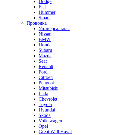
Dodge
Fiat
Hummer
Smart
Проводка
Универсальная
Nissan
BMW
Honda
Subaru
Mazda
Seat
Renault
Ford
Citroen
Peugeot
Mitsubishi
Lada
Chevrolet
Toyota
Hyundai
Skoda
Volkswagen
Opel
Great Wall Haval