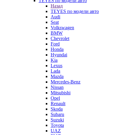
TEYES по модели авто
Назад
TEYES по модели авто
Audi
Seat
Volkswagen
BMW
Chevrolet
Ford
Honda
Hyundai
Kia
Lexus
Lada
Mazda
Mercedes-Benz
Nissan
Mitsubishi
Opel
Renault
Skoda
Subaru
Suzuki
Toyota
UAZ