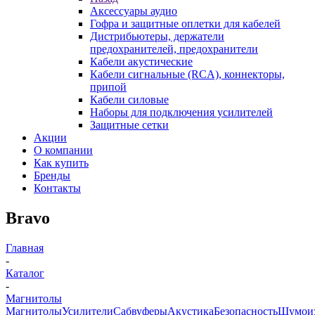
Аксессуары аудио
Гофра и защитные оплетки для кабелей
Дистрибьютеры, держатели
предохранителей, предохранители
Кабели акустические
Кабели сигнальные (RCA), коннекторы,
припой
Кабели силовые
Наборы для подключения усилителей
Защитные сетки
Акции
О компании
Как купить
Бренды
Контакты
Bravo
Главная
-
Каталог
-
Магнитолы
Магнитолы
Усилители
Сабвуферы
Акустика
Безопасность
Шумоиз