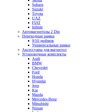
Skoda
Subaru
Suzuki
Toyota
UAZ
FIAT
Infiniti
Автомагнитолы 2 Din
Переходные рамки
9/10 дюймов
Универсальные рамки
Аксессуары для магнитол
Установочные комплекты
Audi
BMW
Chevrolet
Ford
Honda
Hyundai
Jeep
Kia
Mazda
Mercedes-Benz
Mitsubishi
Nissan