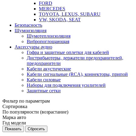
FORD
MERCEDES
TOYOTA, LEXUS, SUBARU
VW, SKODA, SEAT
Безопасность
Шумоизоляция
Шумотеплоизоляция
Вибропоглощающая
Аксессуары аудио
Гофра и защитные оплетки для кабелей
Дистрибьютеры, держатели предохранителей,
предохранители
Кабели акустические
Кабели сигнальные (RCA), коннекторы, припой
Кабели силовые
Наборы для подключения усилителей
Защитные сетки
Фильтр по параметрам
Сортировка
По популярности (возрастание)
Марка авто
Год модели
Сбросить