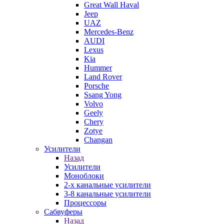
Great Wall Haval
Jeep
UAZ
Mercedes-Benz
AUDI
Lexus
Kia
Hummer
Land Rover
Porsche
Ssang Yong
Volvo
Geely
Chery
Zotye
Changan
Усилители
Назад
Усилители
Моноблоки
2-х канальные усилители
3-8 канальные усилители
Процессоры
Сабвуферы
Назад