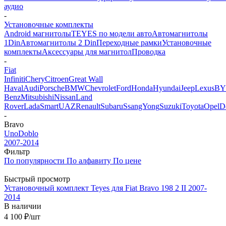
аудио
-
Установочные комплекты
Android магнитолы
TEYES по модели авто
Автомагнитолы
1Din
Автомагнитолы 2 Din
Переходные рамки
Установочные
комплекты
Аксессуары для магнитол
Проводка
-
Fiat
Infiniti
Chery
Citroen
Great Wall
Haval
Audi
Porsche
BMW
Chevrolet
Ford
Honda
Hyundai
Jeep
Lexus
B
Benz
Mitsubishi
Nissan
Land
Rover
Lada
Smart
UAZ
Renault
Subaru
SsangYong
Suzuki
Toyota
Opel
D
-
Bravo
Uno
Doblo
2007-2014
Фильтр
По популярности
По алфавиту
По цене
Быстрый просмотр
Установочный комплект Teyes для Fiat Bravo 198 2 II 2007-
2014
В наличии
4 100
₽
/шт