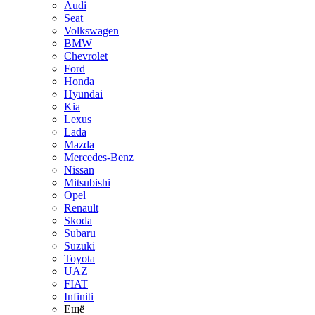
Audi
Seat
Volkswagen
BMW
Chevrolet
Ford
Honda
Hyundai
Kia
Lexus
Lada
Mazda
Mercedes-Benz
Nissan
Mitsubishi
Opel
Renault
Skoda
Subaru
Suzuki
Toyota
UAZ
FIAT
Infiniti
Ещё