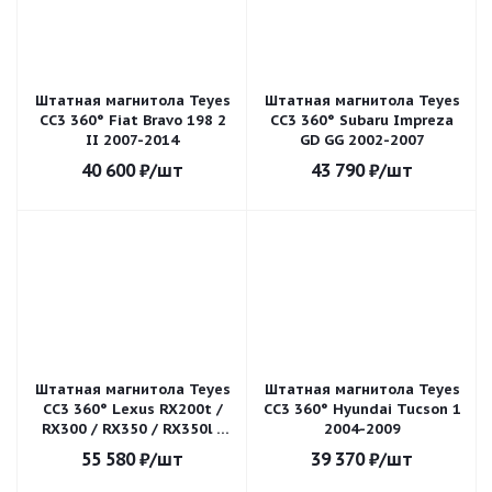
Штатная магнитола Teyes
Штатная магнитола Teyes
CC3 360° Fiat Bravo 198 2
CC3 360° Subaru Impreza
II 2007-2014
GD GG 2002-2007
40 600
₽
/шт
43 790
₽
/шт
Штатная магнитола Teyes
Штатная магнитола Teyes
CC3 360° Lexus RX200t /
CC3 360° Hyundai Tucson 1
RX300 / RX350 / RX350l /
2004-2009
RX450h / RX450hl / AL20
55 580
₽
/шт
39 370
₽
/шт
2015-2021