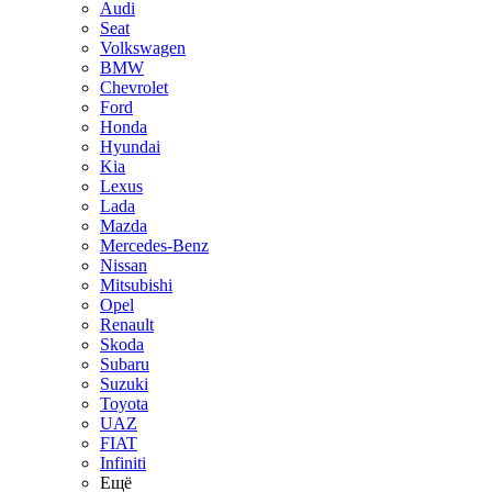
Audi
Seat
Volkswagen
BMW
Chevrolet
Ford
Honda
Hyundai
Kia
Lexus
Lada
Mazda
Mercedes-Benz
Nissan
Mitsubishi
Opel
Renault
Skoda
Subaru
Suzuki
Toyota
UAZ
FIAT
Infiniti
Ещё