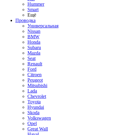
Hummer
Smart
Ещё
Проводка
Универсальная
Nissan
BMW
Honda
Subaru
Mazda
Seat
Renault
Ford
Citroen
Peugeot
Mitsubishi
Lada
Chevrolet
Toyota
Hyundai
Skoda
Volkswagen
Opel
Great Wall
Haval