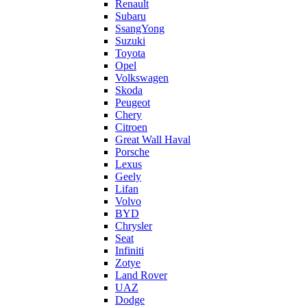
Renault
Subaru
SsangYong
Suzuki
Toyota
Opel
Volkswagen
Skoda
Peugeot
Chery
Citroen
Great Wall Haval
Porsche
Lexus
Geely
Lifan
Volvo
BYD
Chrysler
Seat
Infiniti
Zotye
Land Rover
UAZ
Dodge