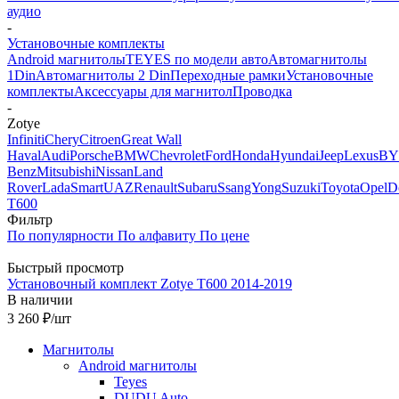
аудио
-
Установочные комплекты
Android магнитолы
TEYES по модели авто
Автомагнитолы
1Din
Автомагнитолы 2 Din
Переходные рамки
Установочные
комплекты
Аксессуары для магнитол
Проводка
-
Zotye
Infiniti
Chery
Citroen
Great Wall
Haval
Audi
Porsche
BMW
Chevrolet
Ford
Honda
Hyundai
Jeep
Lexus
B
Benz
Mitsubishi
Nissan
Land
Rover
Lada
Smart
UAZ
Renault
Subaru
SsangYong
Suzuki
Toyota
Opel
D
T600
Фильтр
По популярности
По алфавиту
По цене
Быстрый просмотр
Установочный комплект Zotye T600 2014-2019
В наличии
3 260
₽
/шт
Магнитолы
Android магнитолы
Teyes
DUDU Auto