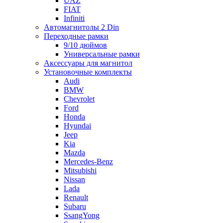
UAZ
FIAT
Infiniti
Автомагнитолы 2 Din
Переходные рамки
9/10 дюймов
Универсальные рамки
Аксессуары для магнитол
Установочные комплекты
Audi
BMW
Chevrolet
Ford
Honda
Hyundai
Jeep
Kia
Mazda
Mercedes-Benz
Mitsubishi
Nissan
Lada
Renault
Subaru
SsangYong