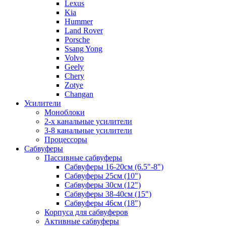
Lexus
Kia
Hummer
Land Rover
Porsche
Ssang Yong
Volvo
Geely
Chery
Zotye
Changan
Усилители
Моноблоки
2-х канальные усилители
3-8 канальные усилители
Процессоры
Сабвуферы
Пассивные сабвуферы
Сабвуферы 16-20см (6.5"-8")
Сабвуферы 25см (10")
Сабвуферы 30см (12")
Сабвуферы 38-40см (15")
Сабвуферы 46см (18")
Корпуса для сабвуферов
Активные сабвуферы