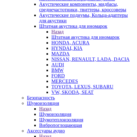
Акустические компоненты, мидбасы,
среднечастотники, твиттеры, кроссоверы
Акустические подиумы, Кольца-адаптеры
для акустики
Штатная акустика для иномарок
Назад
Штатная акустика для иномарок
HONDA, ACURA
HYNDAI, KIA
MAZDA
NISSAN, RENAULT, LADA, DACIA
AUDI
BMW
FORD
MERCEDES
TOYOTA, LEXUS, SUBARU
VW, SKODA, SEAT
Безопасность
Шумоизоляция
Назад
Шумоизоляция
Шумотеплоизоляция
Вибропоглощающая
Аксессуары аудио
Назад