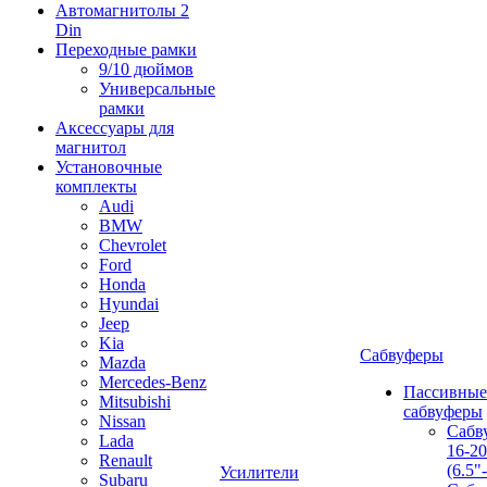
Автомагнитолы 2
Din
Переходные рамки
9/10 дюймов
Универсальные
рамки
Аксессуары для
магнитол
Установочные
комплекты
Audi
BMW
Chevrolet
Ford
Honda
Hyundai
Jeep
Kia
Сабвуферы
Mazda
Mercedes-Benz
Пассивные
Mitsubishi
сабвуферы
Nissan
Сабв
Lada
16-2
Renault
(6.5"
Усилители
Subaru