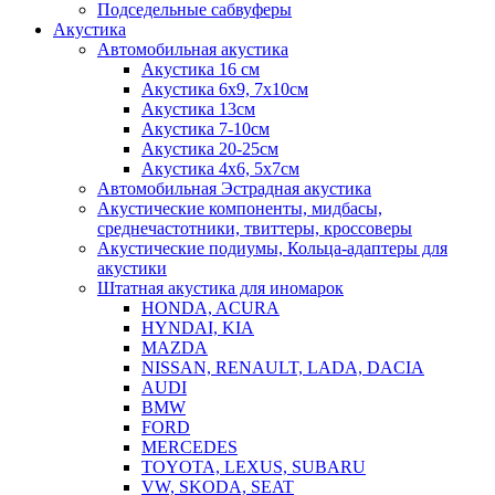
Подседельные сабвуферы
Акустика
Автомобильная акустика
Акустика 16 см
Акустика 6х9, 7х10см
Акустика 13см
Акустика 7-10см
Акустика 20-25см
Акустика 4х6, 5х7см
Автомобильная Эстрадная акустика
Акустические компоненты, мидбасы,
среднечастотники, твиттеры, кроссоверы
Акустические подиумы, Кольца-адаптеры для
акустики
Штатная акустика для иномарок
HONDA, ACURA
HYNDAI, KIA
MAZDA
NISSAN, RENAULT, LADA, DACIA
AUDI
BMW
FORD
MERCEDES
TOYOTA, LEXUS, SUBARU
VW, SKODA, SEAT