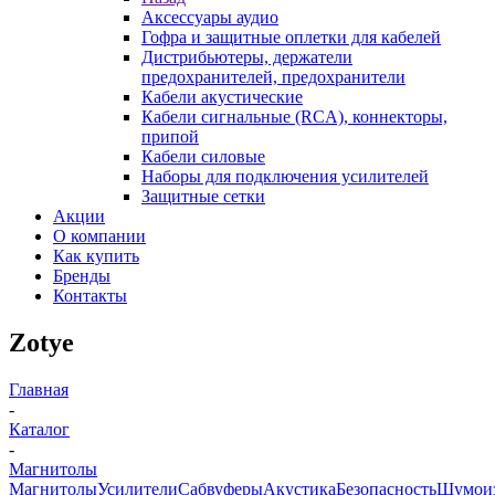
Аксессуары аудио
Гофра и защитные оплетки для кабелей
Дистрибьютеры, держатели
предохранителей, предохранители
Кабели акустические
Кабели сигнальные (RCA), коннекторы,
припой
Кабели силовые
Наборы для подключения усилителей
Защитные сетки
Акции
О компании
Как купить
Бренды
Контакты
Zotye
Главная
-
Каталог
-
Магнитолы
Магнитолы
Усилители
Сабвуферы
Акустика
Безопасность
Шумоиз