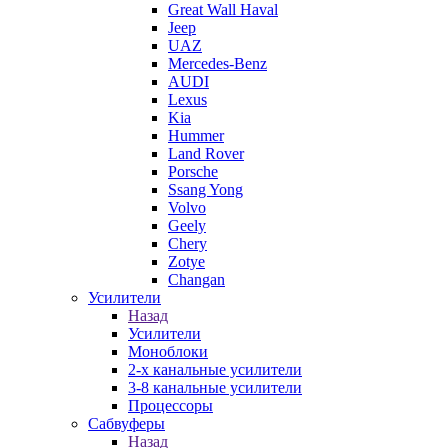
Great Wall Haval
Jeep
UAZ
Mercedes-Benz
AUDI
Lexus
Kia
Hummer
Land Rover
Porsche
Ssang Yong
Volvo
Geely
Chery
Zotye
Changan
Усилители
Назад
Усилители
Моноблоки
2-х канальные усилители
3-8 канальные усилители
Процессоры
Сабвуферы
Назад