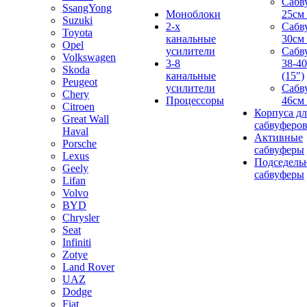
Сабв
SsangYong
Моноблоки
25см 
Suzuki
2-х
Сабв
Toyota
канальные
30см 
Opel
усилители
Сабв
Volkswagen
3-8
38-4
Skoda
канальные
(15")
Peugeot
усилители
Сабв
Chery
Процессоры
46см 
Citroen
Корпуса дл
Great Wall
сабвуферо
Haval
Активные
Porsche
сабвуферы
Lexus
Подседель
Geely
сабвуферы
Lifan
Volvo
BYD
Chrysler
Seat
Infiniti
Zotye
Land Rover
UAZ
Dodge
Fiat