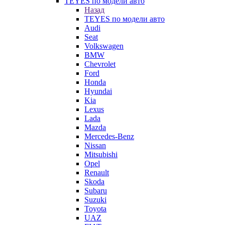
TEYES по модели авто
Назад
TEYES по модели авто
Audi
Seat
Volkswagen
BMW
Chevrolet
Ford
Honda
Hyundai
Kia
Lexus
Lada
Mazda
Mercedes-Benz
Nissan
Mitsubishi
Opel
Renault
Skoda
Subaru
Suzuki
Toyota
UAZ