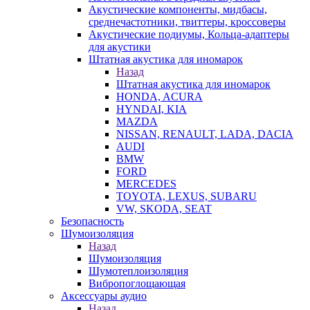
Акустические компоненты, мидбасы,
среднечастотники, твиттеры, кроссоверы
Акустические подиумы, Кольца-адаптеры
для акустики
Штатная акустика для иномарок
Назад
Штатная акустика для иномарок
HONDA, ACURA
HYNDAI, KIA
MAZDA
NISSAN, RENAULT, LADA, DACIA
AUDI
BMW
FORD
MERCEDES
TOYOTA, LEXUS, SUBARU
VW, SKODA, SEAT
Безопасность
Шумоизоляция
Назад
Шумоизоляция
Шумотеплоизоляция
Вибропоглощающая
Аксессуары аудио
Назад