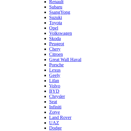
Renault
Subaru
SsangYong
Suzuki
Toyota
Opel
Volkswagen
Skoda
Peugeot
Chery
Citroen
Great Wall Haval
Porsche
Lexus
Geely
Lifan
Volvo
BYD
Chrysler
Seat
Infiniti
Zotye
Land Rover
UAZ
Dodge