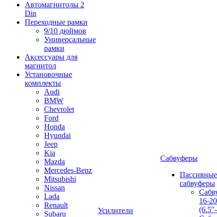
Автомагнитолы 2
Din
Переходные рамки
9/10 дюймов
Универсальные
рамки
Аксессуары для
магнитол
Установочные
комплекты
Audi
BMW
Chevrolet
Ford
Honda
Hyundai
Jeep
Kia
Сабвуферы
Mazda
Mercedes-Benz
Пассивные
Mitsubishi
сабвуферы
Nissan
Сабв
Lada
16-2
Renault
(6.5"
Усилители
Subaru