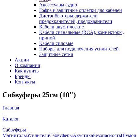
Аксессуары аудио
Гофра и защитные оплетки для кабелей
Дистрибьютеры, держатели
предохранителей, предохранители
Кабели акустические
Кабели сигнальные (RCA), коннекторы,
припой
Кабели силовые
Наборы для подключения усилителей
Защитные сетки
Акции
О компании
Как купить
Бренды
Контакты
Сабвуферы 25см (10")
Главная
-
Каталог
-
Сабвуферы
Магнитолы
Усилители
Сабвуферы
Акустика
Безопасность
Шумоиз