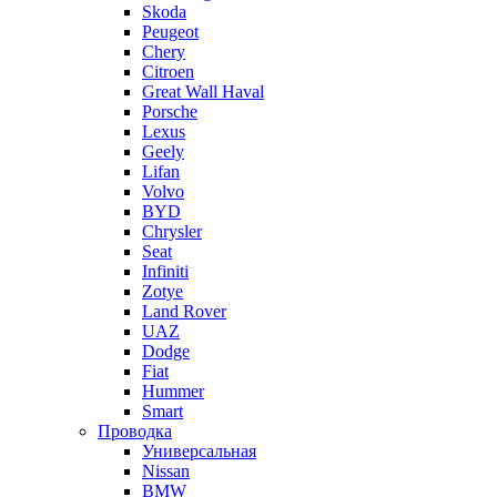
Skoda
Peugeot
Chery
Citroen
Great Wall Haval
Porsche
Lexus
Geely
Lifan
Volvo
BYD
Chrysler
Seat
Infiniti
Zotye
Land Rover
UAZ
Dodge
Fiat
Hummer
Smart
Проводка
Универсальная
Nissan
BMW