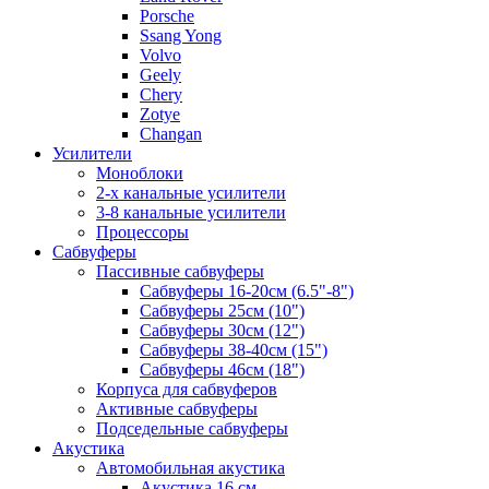
Porsche
Ssang Yong
Volvo
Geely
Chery
Zotye
Changan
Усилители
Моноблоки
2-х канальные усилители
3-8 канальные усилители
Процессоры
Сабвуферы
Пассивные сабвуферы
Сабвуферы 16-20см (6.5"-8")
Сабвуферы 25см (10")
Сабвуферы 30см (12")
Сабвуферы 38-40см (15")
Сабвуферы 46см (18")
Корпуса для сабвуферов
Активные сабвуферы
Подседельные сабвуферы
Акустика
Автомобильная акустика
Акустика 16 см