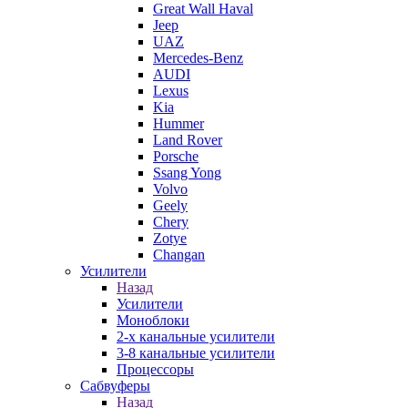
Great Wall Haval
Jeep
UAZ
Mercedes-Benz
AUDI
Lexus
Kia
Hummer
Land Rover
Porsche
Ssang Yong
Volvo
Geely
Chery
Zotye
Changan
Усилители
Назад
Усилители
Моноблоки
2-х канальные усилители
3-8 канальные усилители
Процессоры
Сабвуферы
Назад