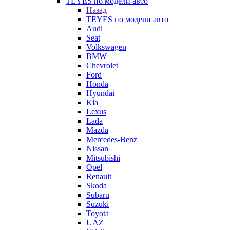
TEYES по модели авто
Назад
TEYES по модели авто
Audi
Seat
Volkswagen
BMW
Chevrolet
Ford
Honda
Hyundai
Kia
Lexus
Lada
Mazda
Mercedes-Benz
Nissan
Mitsubishi
Opel
Renault
Skoda
Subaru
Suzuki
Toyota
UAZ