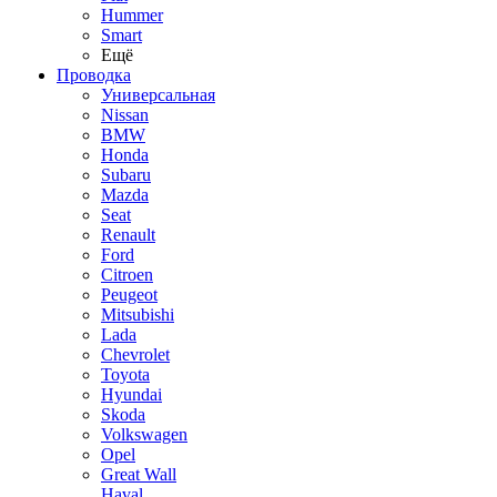
Hummer
Smart
Ещё
Проводка
Универсальная
Nissan
BMW
Honda
Subaru
Mazda
Seat
Renault
Ford
Citroen
Peugeot
Mitsubishi
Lada
Chevrolet
Toyota
Hyundai
Skoda
Volkswagen
Opel
Great Wall
Haval