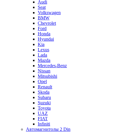
Audi
Seat
Volkswagen
BMW
Chevrolet
Ford
Honda
Hyundai
Kia
Lexus
Lada
Mazda
Mercedes-Benz
Nissan
Mitsubishi
Opel
Renault
Skoda
Subaru
Suzuki
Toyota
UAZ
FIAT
Infiniti
Автомагнитолы 2 Din