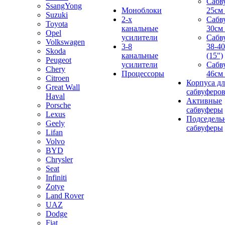
Сабв
SsangYong
Моноблоки
25см 
Suzuki
2-х
Сабв
Toyota
канальные
30см 
Opel
усилители
Сабв
Volkswagen
3-8
38-4
Skoda
канальные
(15")
Peugeot
усилители
Сабв
Chery
Процессоры
46см 
Citroen
Корпуса дл
Great Wall
сабвуферо
Haval
Активные
Porsche
сабвуферы
Lexus
Подседель
Geely
сабвуферы
Lifan
Volvo
BYD
Chrysler
Seat
Infiniti
Zotye
Land Rover
UAZ
Dodge
Fiat