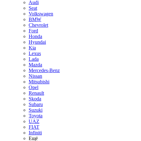
Audi
Seat
Volkswagen
BMW
Chevrolet
Ford
Honda
Hyundai
Kia
Lexus
Lada
Mazda
Mercedes-Benz
Nissan
Mitsubishi
Opel
Renault
Skoda
Subaru
Suzuki
Toyota
UAZ
FIAT
Infiniti
Ещё