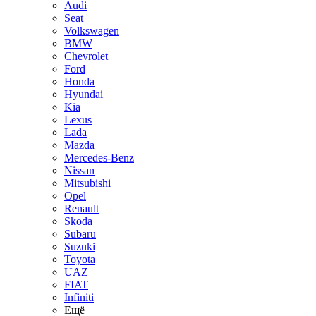
Audi
Seat
Volkswagen
BMW
Chevrolet
Ford
Honda
Hyundai
Kia
Lexus
Lada
Mazda
Mercedes-Benz
Nissan
Mitsubishi
Opel
Renault
Skoda
Subaru
Suzuki
Toyota
UAZ
FIAT
Infiniti
Ещё