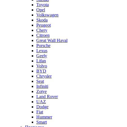
Toyota
Opel
Volkswagen
Skoda
Peugeot
Chery
Citroen
Great Wall Haval
Porsche
Lexus
Geely
Lifan
Volvo
BYD
Chrysler
Seat
Infiniti
Zotye
Land Rover
UAZ
Dodge
Fiat
Hummer
Smart