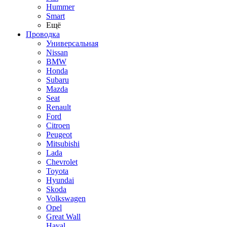
Hummer
Smart
Ещё
Проводка
Универсальная
Nissan
BMW
Honda
Subaru
Mazda
Seat
Renault
Ford
Citroen
Peugeot
Mitsubishi
Lada
Chevrolet
Toyota
Hyundai
Skoda
Volkswagen
Opel
Great Wall
Haval