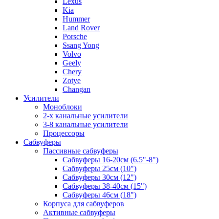
Lexus
Kia
Hummer
Land Rover
Porsche
Ssang Yong
Volvo
Geely
Chery
Zotye
Changan
Усилители
Моноблоки
2-х канальные усилители
3-8 канальные усилители
Процессоры
Сабвуферы
Пассивные сабвуферы
Сабвуферы 16-20см (6.5"-8")
Сабвуферы 25см (10")
Сабвуферы 30см (12")
Сабвуферы 38-40см (15")
Сабвуферы 46см (18")
Корпуса для сабвуферов
Активные сабвуферы