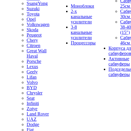
Сабв
SsangYong
Моноблоки
25см 
Suzuki
2-х
Сабв
Toyota
канальные
30см 
Opel
усилители
Сабв
Volkswagen
3-8
38-4
Skoda
канальные
(15")
Peugeot
усилители
Сабв
Chery
Процессоры
46см 
Citroen
Корпуса дл
Great Wall
сабвуферо
Haval
Активные
Porsche
сабвуферы
Lexus
Подседель
Geely
сабвуферы
Lifan
Volvo
BYD
Chrysler
Seat
Infiniti
Zotye
Land Rover
UAZ
Dodge
Fiat