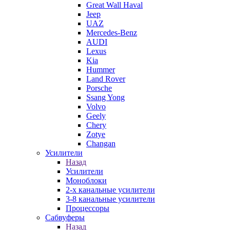
Great Wall Haval
Jeep
UAZ
Mercedes-Benz
AUDI
Lexus
Kia
Hummer
Land Rover
Porsche
Ssang Yong
Volvo
Geely
Chery
Zotye
Changan
Усилители
Назад
Усилители
Моноблоки
2-х канальные усилители
3-8 канальные усилители
Процессоры
Сабвуферы
Назад