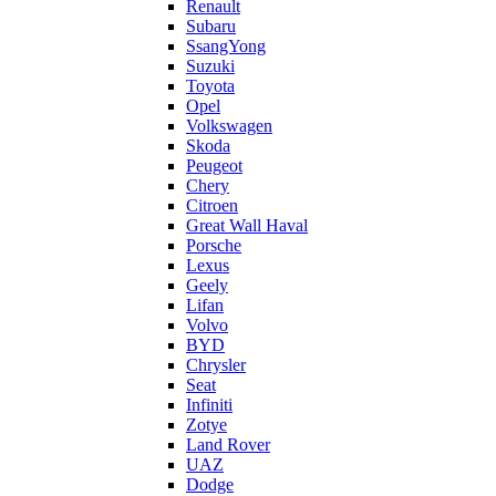
Renault
Subaru
SsangYong
Suzuki
Toyota
Opel
Volkswagen
Skoda
Peugeot
Chery
Citroen
Great Wall Haval
Porsche
Lexus
Geely
Lifan
Volvo
BYD
Chrysler
Seat
Infiniti
Zotye
Land Rover
UAZ
Dodge