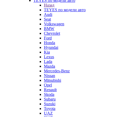
TEYES по модели авто
Назад
TEYES по модели авто
Audi
Seat
Volkswagen
BMW
Chevrolet
Ford
Honda
Hyundai
Kia
Lexus
Lada
Mazda
Mercedes-Benz
Nissan
Mitsubishi
Opel
Renault
Skoda
Subaru
Suzuki
Toyota
UAZ