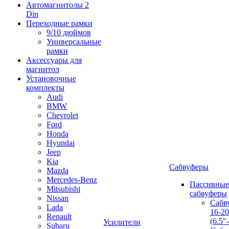
Автомагнитолы 2
Din
Переходные рамки
9/10 дюймов
Универсальные
рамки
Аксессуары для
магнитол
Установочные
комплекты
Audi
BMW
Chevrolet
Ford
Honda
Hyundai
Jeep
Kia
Сабвуферы
Mazda
Mercedes-Benz
Пассивные
Mitsubishi
сабвуферы
Nissan
Сабв
Lada
16-2
Renault
(6.5"
Усилители
Subaru