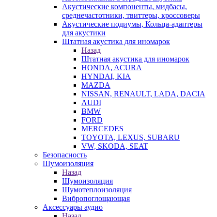
Акустические компоненты, мидбасы,
среднечастотники, твиттеры, кроссоверы
Акустические подиумы, Кольца-адаптеры
для акустики
Штатная акустика для иномарок
Назад
Штатная акустика для иномарок
HONDA, ACURA
HYNDAI, KIA
MAZDA
NISSAN, RENAULT, LADA, DACIA
AUDI
BMW
FORD
MERCEDES
TOYOTA, LEXUS, SUBARU
VW, SKODA, SEAT
Безопасность
Шумоизоляция
Назад
Шумоизоляция
Шумотеплоизоляция
Вибропоглощающая
Аксессуары аудио
Назад