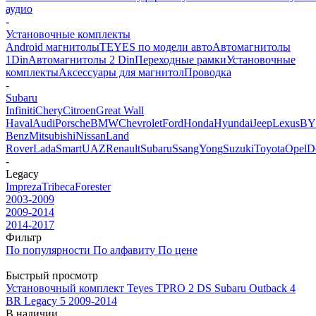
аудио
-
Установочные комплекты
Android магнитолы
TEYES по модели авто
Автомагнитолы
1Din
Автомагнитолы 2 Din
Переходные рамки
Установочные
комплекты
Аксессуары для магнитол
Проводка
-
Subaru
Infiniti
Chery
Citroen
Great Wall
Haval
Audi
Porsche
BMW
Chevrolet
Ford
Honda
Hyundai
Jeep
Lexus
B
Benz
Mitsubishi
Nissan
Land
Rover
Lada
Smart
UAZ
Renault
Subaru
SsangYong
Suzuki
Toyota
Opel
D
-
Legacy
Impreza
Tribeca
Forester
2003-2009
2009-2014
2014-2017
Фильтр
По популярности
По алфавиту
По цене
Быстрый просмотр
Установочный комплект Teyes TPRO 2 DS Subaru Outback 4
BR Legacy 5 2009-2014
В наличии